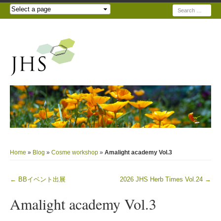
Search
Home
»
Blog
»
Cosme workshop
»
Amalight academy Vol.3
←
BBイベント出展
2026 JHS Herb Times Vol.24
→
Post navigation
Amalight academy Vol.3