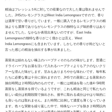
精油はフレッシュ５Kに対しての収量なので大した量は取れませんで
した。JHSのレモングラスはWest India
Lemongrass
ですので、香り
は濃厚で甘い香りがしています。一般に購入できるレモングラスの精
油よりも濃厚でありながらレモングラスの独特なエグ味的香りはあり
ませんでした。なかなか表現出来ないのですが、East India
Lemongrassの独特な香りがごく僅かとは言え、West
India
Lemongrass
にも含まれています。しかしその香りが殆どないと
言った感じの精油を抽出する事が出来ました。
蒸留水は紛れもない極上のハーブティそのものの味がします。普通に
ドライハーブをお湯を注いで入れるハーブティよりもアクのないクリ
アーな澄んだ味がします。甘みもありまろやかな味わいです。毎年私
たちに必要な量は十分に採れますので、JHSでの蒸留による蒸留水の
抽出時間は２時間以内のものです。一般には精油を取った後4~5時間
蒸留をし蒸留水を得ているようですが、これも精油と同じで私たちの
欲しい成分は初期段階で抽出され、後半に取れる成分はやはり味的に
も良いものは取れません。また時間に比例して濃度も薄くなっていき
ます。色々な実験を繰り返した中で、特殊なハーブを除き２時間以内
と言うのが私たちにとっては最適な抽出時間と判断しています。もち