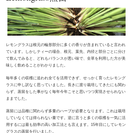
レモングラスは根元の輪形部分に多くの香りが含まれていると言われ
ています。しかしティーの場合、根元、葉先、内径と部分ごとに分け
て飲んでみると、どれもバランスが悪い味で、全草を利用した方が美
味しく飲めることがわかりました。
毎年多くの収穫に追われ全てを活用できず、せっかく育ったレモング
ラスに申し訳なく思っていました。長きに渡り栽培してきたにも関わ
らず、蒸留をした事がなく毎年今年こそと思いつつ実現させられない
ままでした。
蒸留には品種に関わらず多量のハーブが必要となります。これは栽培
していなくては得られない量です。逆に言うと多くの収穫を一気に活
用するには最も効率の高い加工法とも言えます。15年目にしてレモン
グラスの蒸留を行いました。