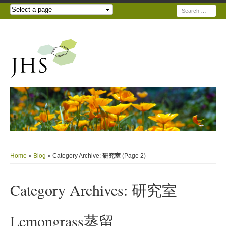
Search
Home
»
Blog
» Category Archive:
研究室
(Page 2)
Category Archives:
研究室
Lemongrass蒸留